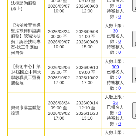
00:00 至
09:00 至
法律諮詢服務
數：
0
2026/09/07
2026/09/08
(線上)
10:00
12:00
待審核人
數：
0
【法治教育宣導
人數上限：
暨法扶律師諮詢
30
2026/08/24
2026/09/08
已報名人
服務】認識法扶
00:00 至
14:00 至
數：
0
勞工訴訟扶助專
2026/09/07
2026/09/08
10:00
15:00
待審核人
案-找工作應如
數：
0
何自保
人數上限：
【藝術中心】第
300
2026/08/06
2026/09/10
已報名人
14屆國立中興大
09:00 至
09:00 至
數：
0
學教職員工暨眷
2026/10/02
2026/10/02
17:00
17:00
待審核人
屬藝展
數：
0
人數上限：
16
2026/08/24
2026/09/14
已報名人
興健康講堂體態
09:00 至
12:10 至
數：
0
控班
2026/09/02
2026/11/23
17:00
13:10
待審核人
數：
0
人數上限：