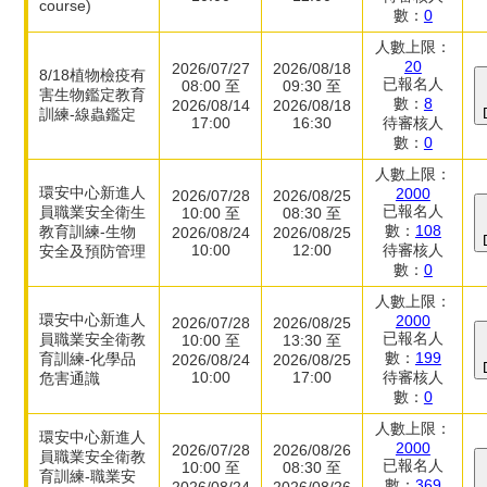
course)
數：
0
人數上限：
20
2026/07/27
2026/08/18
8/18植物檢疫有
已報名人
08:00 至
09:30 至
害生物鑑定教育
數：
8
2026/08/14
2026/08/18
訓練-線蟲鑑定
17:00
16:30
待審核人
數：
0
人數上限：
環安中心新進人
2000
2026/07/28
2026/08/25
已報名人
員職業安全衛生
10:00 至
08:30 至
數：
108
教育訓練-生物
2026/08/24
2026/08/25
10:00
12:00
待審核人
安全及預防管理
數：
0
人數上限：
環安中心新進人
2000
2026/07/28
2026/08/25
已報名人
員職業安全衛教
10:00 至
13:30 至
數：
199
育訓練-化學品
2026/08/24
2026/08/25
10:00
17:00
待審核人
危害通識
數：
0
人數上限：
環安中心新進人
2000
2026/07/28
2026/08/26
員職業安全衛教
已報名人
10:00 至
08:30 至
育訓練-職業安
數：
369
2026/08/24
2026/08/26