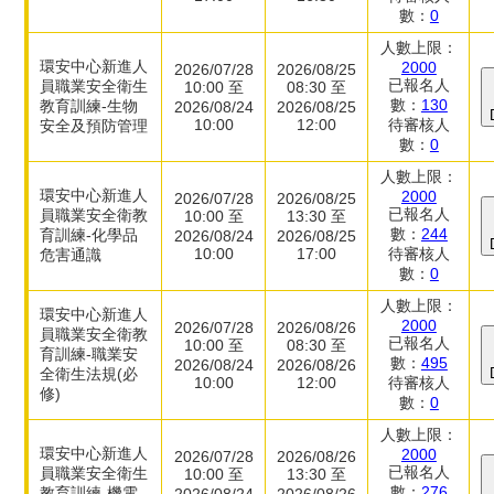
數：
0
人數上限：
環安中心新進人
2000
2026/07/28
2026/08/25
已報名人
員職業安全衛生
10:00 至
08:30 至
數：
130
教育訓練-生物
2026/08/24
2026/08/25
10:00
12:00
待審核人
安全及預防管理
數：
0
人數上限：
環安中心新進人
2000
2026/07/28
2026/08/25
已報名人
員職業安全衛教
10:00 至
13:30 至
數：
244
育訓練-化學品
2026/08/24
2026/08/25
10:00
17:00
待審核人
危害通識
數：
0
人數上限：
環安中心新進人
2000
2026/07/28
2026/08/26
員職業安全衛教
已報名人
10:00 至
08:30 至
育訓練-職業安
數：
495
2026/08/24
2026/08/26
全衛生法規(必
10:00
12:00
待審核人
修)
數：
0
人數上限：
環安中心新進人
2000
2026/07/28
2026/08/26
已報名人
員職業安全衛生
10:00 至
13:30 至
數：
276
教育訓練-機電
2026/08/24
2026/08/26