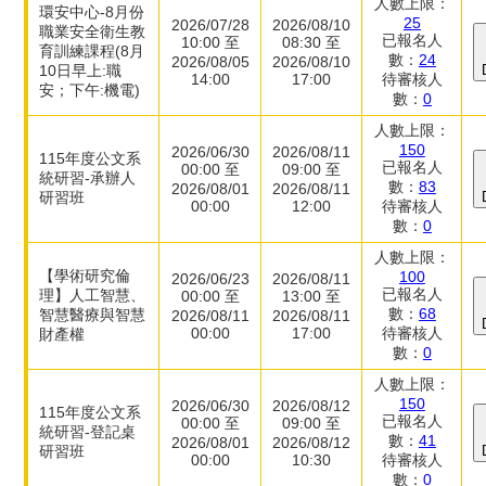
人數上限：
環安中心-8月份
25
2026/07/28
2026/08/10
職業安全衛生教
已報名人
10:00 至
08:30 至
育訓練課程(8月
數：
24
2026/08/05
2026/08/10
10日早上:職
14:00
17:00
待審核人
安；下午:機電)
數：
0
人數上限：
150
2026/06/30
2026/08/11
115年度公文系
已報名人
00:00 至
09:00 至
統研習-承辦人
數：
83
2026/08/01
2026/08/11
研習班
00:00
12:00
待審核人
數：
0
人數上限：
【學術研究倫
100
2026/06/23
2026/08/11
已報名人
理】人工智慧、
00:00 至
13:00 至
數：
68
智慧醫療與智慧
2026/08/11
2026/08/11
00:00
17:00
待審核人
財產權
數：
0
人數上限：
150
2026/06/30
2026/08/12
115年度公文系
已報名人
00:00 至
09:00 至
統研習-登記桌
數：
41
2026/08/01
2026/08/12
研習班
00:00
10:30
待審核人
數：
0