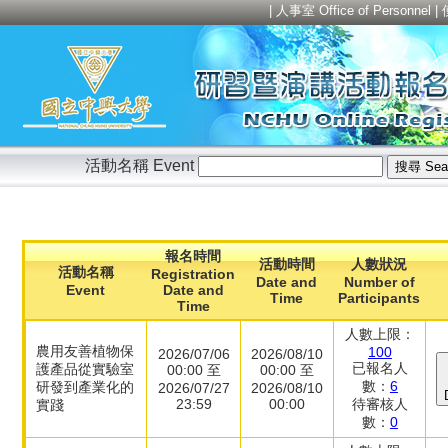
|
人事室 Office of Personnel
|
活動名稱 Event
搜尋 Sea
報名時間
活動時間
人數狀況
活動名稱
Registration
Date and
Number of
Event
Date and
Time
Participants
Time
人數上限：
農用友善植物保
100
2026/07/06
2026/08/10
已報名人
護產品從實驗室
00:00 至
00:00 至
數：
6
研發到產業化的
2026/07/27
2026/08/10
23:59
00:00
待審核人
實踐
數：
0