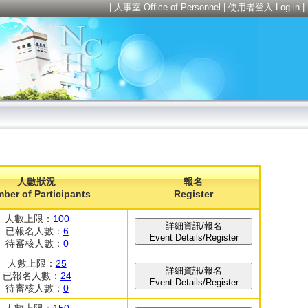
|
人事室 Office of Personnel
|
使用者登入 Log in
|
人數狀況
報名
ber of Participants
Register
人數上限：
100
詳細資訊/報名
已報名人數：
6
Event Details/Register
待審核人數：
0
人數上限：
25
詳細資訊/報名
已報名人數：
24
Event Details/Register
待審核人數：
0
人數上限：
150